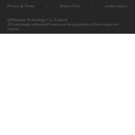
Privacy & Terms
Terms of Use
cookie policy
@Miniwan Technology Co., Limited
All trademarks referenced herein are the properties of their respective
owners.