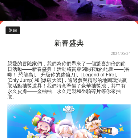
返回
新春盛典
2024/05/24
親愛的冒險家們，我們為你們帶來了一個驚喜加倍的節
日活動——新春盛典！活動將貫穿5張好玩的地圖——[吞
噬！ 恐龍島]、[升級你的蘿蔔刀]、[Legend of Fire]、
[Only Jump] 和 [爆破大師]，通過參與精彩的地圖玩法贏
取活動抽獎道具！我們特意準備了豪華抽獎池，其中有
永久皮膚——金柚柚、永久定製和坐騎碎片等你來抽
取。