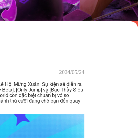
2024/05/24
 Lễ Hội Mừng Xuân! Sự kiện sẽ diễn ra
 Beta], [Only Jump] và [Bậc Thầy Siêu
rld còn đặc biệt chuẩn bị vô số
 mảnh thú cưỡi đang chờ bạn đến quay