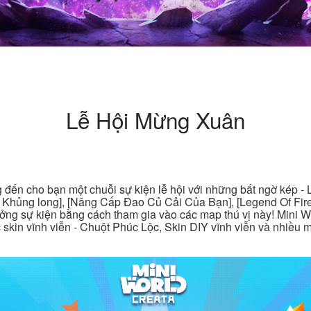
Lễ Hội Mừng Xuân
 đến cho bạn một chuỗi sự kiện lễ hội với những bất ngờ kép -
 Khủng long], [Nâng Cấp Đao Củ Cải Của Bạn], [Legend Of Fire
ưởng sự kiện bằng cách tham gia vào các map thú vị này! Mini Wo
c skin vĩnh viễn - Chuột Phúc Lộc, Skin DIY vĩnh viễn và nhiều