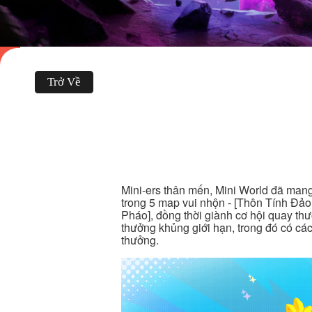
Trở Về
Mini-ers thân mến, Mini World đã mang
trong 5 map vui nhộn - [Thôn Tính Đảo
Pháo], đồng thời giành cơ hội quay th
thưởng khủng giới hạn, trong đó có cá
thưởng.