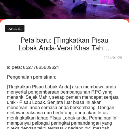
Kembali
Peta baru: [Tingkatkan Pisau
Lobak Anda·Versi Khas Tahun
Baru]
2024/01/29
id peta: 85277865639621
Pengenalan permainan:
[Tingkatkan Pisau Lobak Anda] akan membawa anda
menyertai pengembaraan pembangunan RPG yang
menarik. Sejak Mahir, setiap pemain mendapat senjata
unik - Pisau Lobak. Senjata luar biasa ini akan
menemani anda semasa anda berkembang. Dengan
melawan raksasa dan bertarung, anda akan terus
meningkatkan tahap Pisau Lobak anda. Permainan ini
mempunyai pelbagai peringkat pemandangan yang
direka dengan teliti, termasuk padang pic, mezbah,