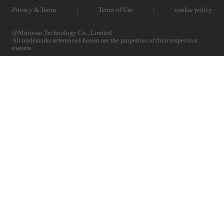
Privacy & Terms
Terms of Use
cookie policy
@Miniwan Technology Co., Limited
All trademarks referenced herein are the properties of their respective
owners.